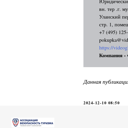
Юридический
вн. тер .г. 
Уланский пер
стр. 1, поме
+7 (495) 125
pokupka@vid
https://videog
Компания - 
Данная публикаци
2024-12-10 08:50