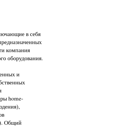
ключающие в себя
 предназначенных
сти компания
го оборудования.
венных и
обственных
я
еры home-
юдения),
ов
). Общий