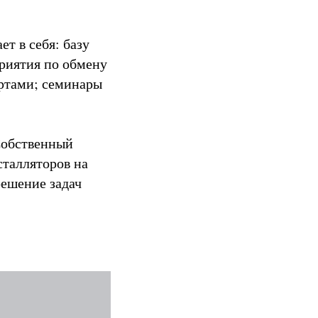
т в себя: базу
приятия по обмену
ертами; семинары
Собственный
сталляторов на
решение задач