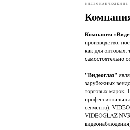
ВИДЕОНАБЛЮДЕНИЕ
Компания
Компания «Виде
производство, по
как для оптовых,
самостоятельно о
"Видеоглаз"
явля
зарубежных вендо
торговых марок: 
профессиональны
сегмента), VIDE
VIDEOGLAZ NVR (
видеонаблюдения