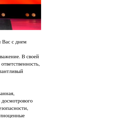
 Вас с днем
важение. В своей
 ответственность,
алантливый
анная,
 досмотрового
езопасности,
олноценные