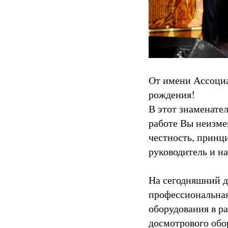
От имени Ассоциа
рождения!
В этот знаменате
работе Вы неизме
честность, принц
руководитель и н
На сегодняшний 
профессиональная
оборудования в р
досмотрового обо