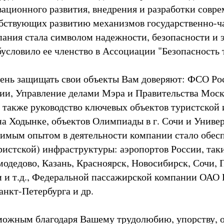
вационного развития, внедрения и разработки совр
бствующих развитию механизмов государственно-ч
пания стала символом надежности, безопасности и 
бусловило ее членство в Ассоциации "Безопасность 
ень защищать свои объекты Вам доверяют: ФСО Ро
ии, Управление делами Мэра и Правительства Мос
а также руководство ключевых объектов туристской
на Ходынке, объектов Олимпиады в г. Сочи и Униве
имым опытом в деятельности компании стало обес
ристской) инфраструктуры: аэропортов России, так
одедово, Казань, Красноярск, Новосибирск, Сочи, 
 и т.д., Федеральной пассажирской компании ОАО
нкт-Петербурга и др.
зможным благодаря Вашему трудолюбию, упорству, о