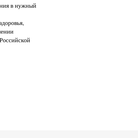
ения в нужный
здоровья,
шении
 Российской