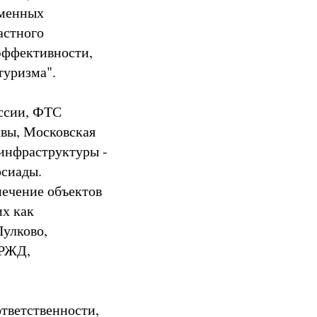
еменных
астного
эффективности,
туризма".
ссии, ФТС
квы, Московская
 инфраструктуры -
рсиады.
печение объектов
их как
Пулково,
 РЖД,
тветственности,