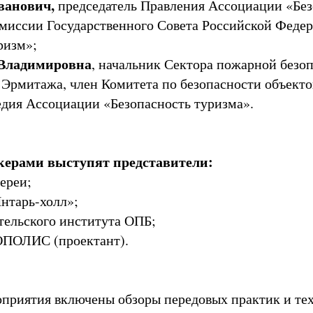
ванович,
председатель Правления Ассоциации «Без
омиссии Государственного Совета Российской Феде
ризм»;
Владимировна
, начальник Сектора пожарной безо
 Эрмитажа, член Комитета по безопасности объекто
едия Ассоциации «Безопасность туризма».
ерами выступят представители:
ереи;
Янтарь-холл»;
тельского института ОПБ;
ПОЛИС (проектант).
приятия включены обзоры передовых практик и те