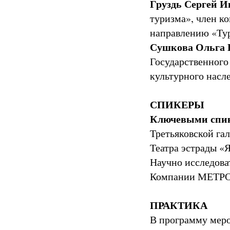
Груздь Сергей И
туризма», член к
направлению «Ту
Сушкова Ольга 
Государственного
культурного насл
СПИКЕРЫ
Ключевыми спик
Третьяковской гал
Театра эстрады «
Научно исследова
Компании МЕТРО
ПРАКТИКА
В программу меро