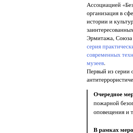
Ассоциацией «Без
организация в сф
истории и культу
заинтересованных
Эрмитажа, Союза 
серия практическ
современных техно
музеев
.
Первый из серии
антитеррористиче
Очередное меро
пожарной безоп
оповещения и 
В рамках мер