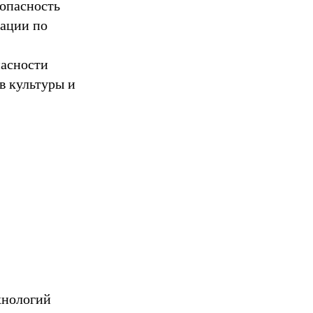
опасность
рации по
пасности
в культуры и
хнологий