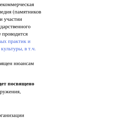
некоммерческая
ледия (памятников
и участии
ударственного
 проводится
вых практик и
ультуры, в т.ч.
вящен нюансам
удет посвящено
аружения,
рганизации