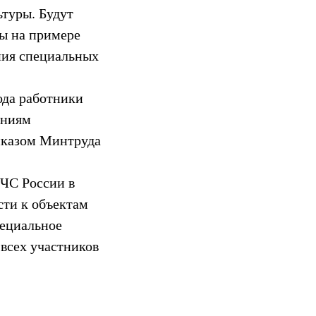
туры. Будут
ы на примере
ния специальных
года работники
аниям
иказом Минтруда
МЧС России в
сти к объектам
пециальное
 всех участников